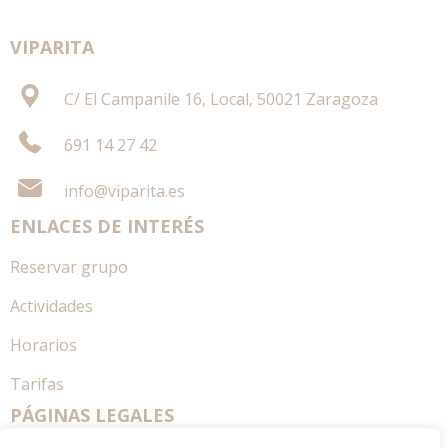
e
r
VIPARITA
n
a
C/ El Campanile 16, Local, 50021 Zaragoza
t
691 14 27 42
i
v
info@viparita.es
e
ENLACES DE INTERÉS
:
Reservar grupo
Actividades
Horarios
Tarifas
PÁGINAS LEGALES