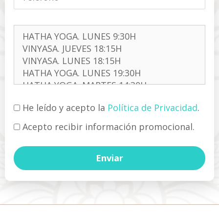
He leído y acepto la
Política de Privacidad
.
Acepto recibir información promocional.
A
l
t