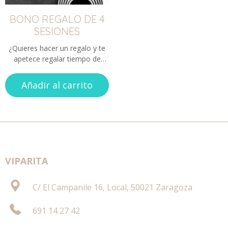
BONO REGALO DE 4
SESIONES
¿Quieres hacer un regalo y te
apetece regalar tiempo de
calidad? ¿Te apetece hacer una
actividad, pero no quieres
Añadir al carrito
comprometerte con una cuota
regular?
VIPARITA
C/ El Campanile 16, Local, 50021 Zaragoza
691 14 27 42