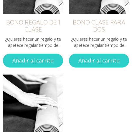
BONO REGALO DE 1
BONO CLASE PARA
CLASE
DOS
¿Quieres hacer un regalo y te
¿Quieres hacer un regalo y te
apetece regalar tiempo de
apetece regalar tiempo de
calidad? ¿Te apetece hacer una
calidad? ¿Te apetece hacer una
actividad, pero no quieres
actividad, pero no quieres
Añadir al carrito
Añadir al carrito
comprometerte con una cuota
comprometerte con una cuota
regular?
regular?