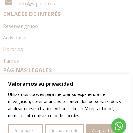
info@viparita.es
ENLACES DE INTERÉS
Reservar grupo
Actividades
Horarios
Tarifas
PÁGINAS LEGALES
Aviso legal
Valoramos su privacidad
Política de privacidad
Utilizamos cookies para mejorar su experiencia de
navegación, servir anuncios o contenidos personalizados y
Política de cookies
analizar nuestro tráfico. Al hacer clic en "Aceptar todo",
usted acepta nuestro uso de cookies
Términos y condiciones
SÍGUENOS EN REDES
Personalizar
Rechazar todo
Aceptar todo